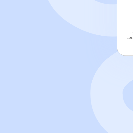
Н
сог