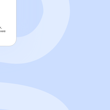
х,
ение