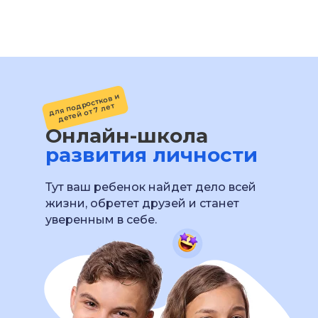
для подростков и
детей от 7 лет
Онлайн-школа
развития личности
Тут ваш ребенок найдет дело всей
жизни, обретет друзей и станет
уверенным в себе.