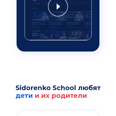
Свайпай влево
Sidorenko School любят
дети
и их родители