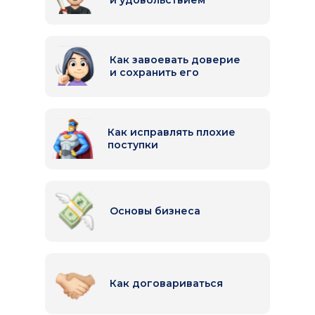
и удовольствием
Как завоевать доверие
и сохранить его
й
Веселая
Как исправлять плохие
практика
поступки
Основы бизнеса
Как договариваться