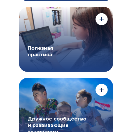
При просмотре каждого урока
на связи с вашим ребенком будет
инструктор. Он будет помогать
понять материал уроков.
Полезная
практика
После каждого урока дети
выполняют практические
упражнения с инструктором
или другим студентом, а между
уроками – домашние задания
для закрепления материала.
Дружное сообщество
и развивающие
активности