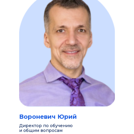
Вороневич Юрий
Викт
Директор по обучению
Директ
и общим вопросам