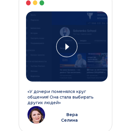
Те
Вче
сде
мне
«У дочери поменялся круг
общения! Она стала выбирать
других людей»
Вера
Селина