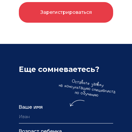
Зарегистрироваться
Еще сомневаетесь?
Оставьте заявку
на консультацию специалиста
по обучению
Ваше имя
Возраст ребенка