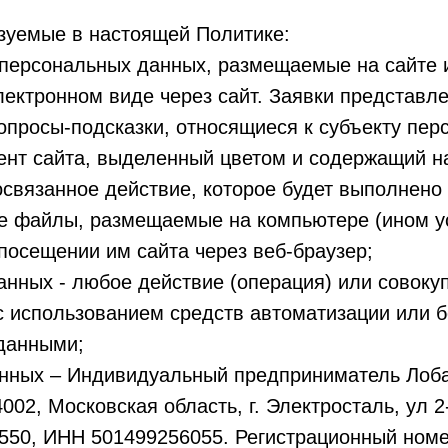
зуемые в настоящей Политике:
 персональных данных, размещаемые на сайте 
лектронном виде через сайт. Заявки представле
опросы-подсказки, относящиеся к субъекту пер
ент сайта, выделенный цветом и содержащий на
вязанное действие, которое будет выполнено 
ые файлы, размещаемые на компьютере (ином ус
посещении им сайта через веб-браузер;
анных - любое действие (операция) или совоку
с использованием средств автоматизации или б
данными;
анных – Индивидуальный предприниматель Лоб
02, Московская область, г. Электросталь, ул 2-
50, ИНН 501499256055. Регистрационный номер