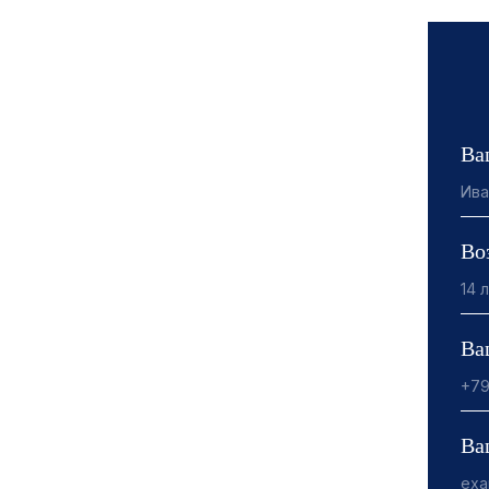
Ва
Во
Ва
Ва