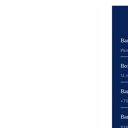
Ва
Во
Ва
Ва